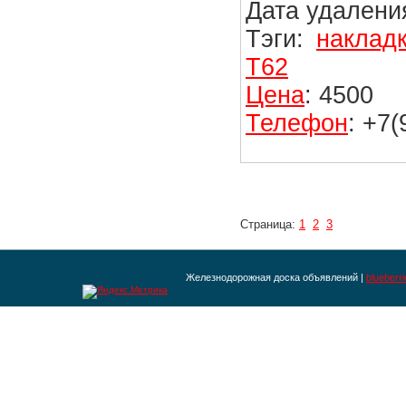
Дата удаления
Тэги:
наклад
Т62
Цена
: 4500
Телефон
: +7
Страница:
1
2
3
Железнодорожная доска объявлений |
blueberr