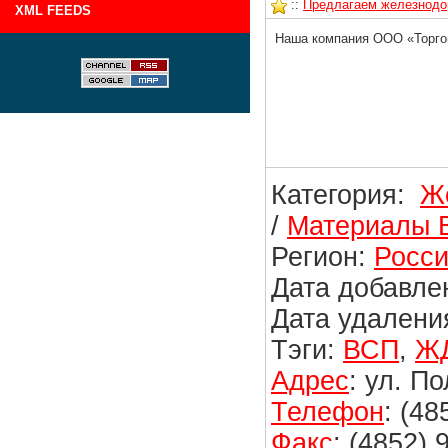
::
Предлагаем железнодо
XML FEEDS
Наша компания ООО «Торго
Категория:
Ж
/
Материалы 
Регион:
Росс
Дата добавлен
Дата удаления
Тэги:
ВСП
,
Ж
Адрес
: ул. П
Телефон
: (48
Факс
: (4852) 