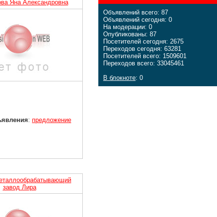
ова Яна Александровна
Объявлений всего: 87
Объявлений сегодня: 0
На модерации: 0
Опубликованы: 87
Посетителей сегодня: 2675
Переходов сегодня: 63281
Посетителей всего: 1509601
Переходов всего: 33045461
В блокноте
:
0
ъявления
:
предложение
таллообрабатывающий
завод Лира