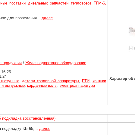
ные поставки дизельных запчастей тепловозов ТГМ-6,
мое для проведения...
далее
 продукция
/
Железнодорожное оборудование
 16:26
1:24
Характер об
 шатунные
,
детали топливной аппаратуры
,
РТИ
,
крышки
 и выпускные
,
карданные валы
,
электроаппаратура
5 подкладка восстановленная)
 подкладку КБ-65,...
далее