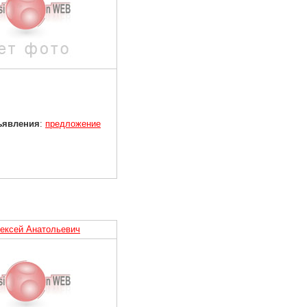
ъявления
:
предложение
ексей Анатольевич