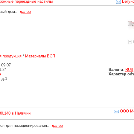
рожные переездные настилы
Бегун
вый дом...
далее
 продукция
/
Материалы ВСП
 09:07
1:24
Валюта
:
RUB
а
Характер об
 д.1
ООО Ме
30,140 в Наличии
ся для позиционирования...
далее