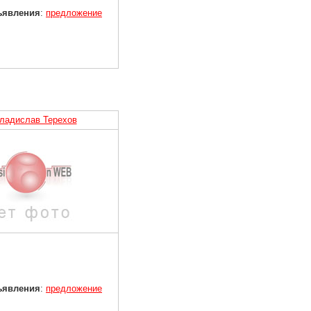
ъявления
:
предложение
ладислав Терехов
ъявления
:
предложение