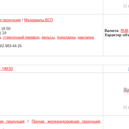
 продукция
/
Материалы ВСП
 18:50
Валюта
:
RUB
1:24
Характер об
а
,
стрелочный перевод
,
рельсы
,
подкладка
,
накладка
962-983-44-26
С, ЧМЭ3
ая продукция
/
Прочая железнодорожная продукция,