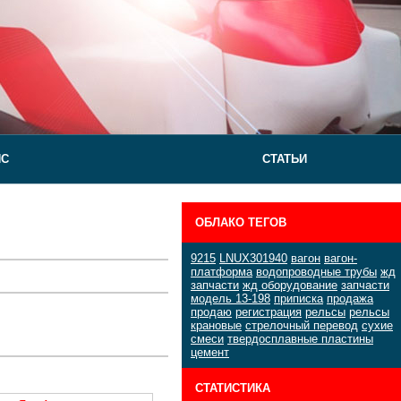
ЙС
СТАТЬИ
ОБЛАКО ТЕГОВ
9215
LNUX301940
вагон
вагон-
платформа
водопроводные трубы
жд
запчасти
жд оборудование
запчасти
модель 13-198
приписка
продажа
продаю
регистрация
рельсы
рельсы
крановые
стрелочный перевод
сухие
смеси
твердосплавные пластины
цемент
СТАТИСТИКА