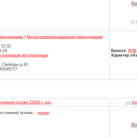
борудование
/
Металлообрабатывающее оборудование
 13:32
1:24
Валюта
:
RUB
ы клиновые регулируемые
Характер об
. Свободы д.63
9081545727
тоянной основе 21500 с ндс
Ал
остоянной основе...
далее