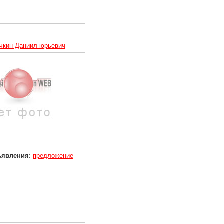
чкин Даниил юрьевич
ъявления
:
предложение