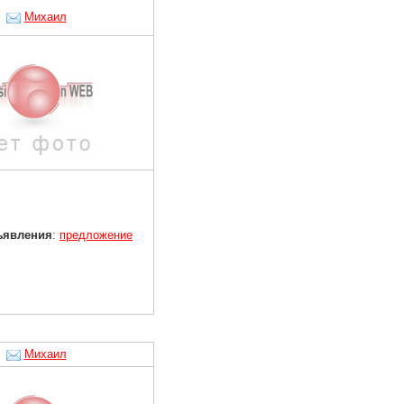
Михаил
ъявления
:
предложение
Михаил