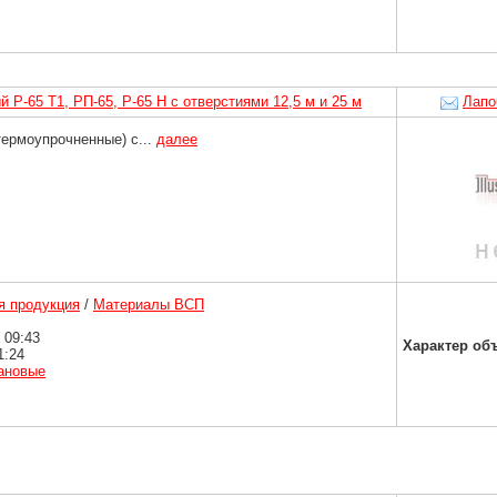
Р-65 Т1, РП-65, Р-65 Н с отверстиями 12,5 м и 25 м
Лапо
термоупрочненные) с...
далее
 продукция
/
Материалы ВСП
 09:43
Характер об
1:24
ановые