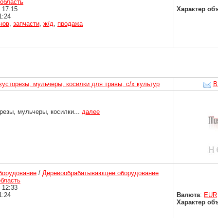
 область
 17:15
Характер об
1:24
нов
,
запчасти
,
ж/д
,
продажа
усторезы, мульчеры, косилки для травы, с/х культур
В
езы, мульчеры, косилки...
далее
борудование
/
Деревообрабатывающее оборудование
область
 12:33
1:24
Валюта
:
EUR
Характер об