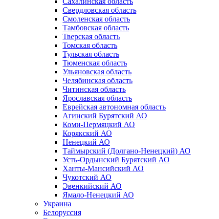
Сахалинская область
Свердловская область
Смоленская область
Тамбовская область
Тверская область
Томская область
Тульская область
Тюменская область
Ульяновская область
Челябинская область
Читинская область
Ярославская область
Еврейская автономная область
Агинский Бурятский АО
Коми-Пермяцкий АО
Корякский АО
Ненецкий АО
Таймырский (Долгано-Ненецкий) АО
Усть-Ордынский Бурятский АО
Ханты-Мансийский АО
Чукотский АО
Эвенкийский АО
Ямало-Ненецкий АО
Украина
Белоруссия