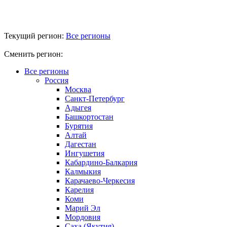
Текущий регион:
Все регионы
Сменить регион:
Все регионы
Россия
Москва
Санкт-Петербург
Адыгея
Башкортостан
Бурятия
Алтай
Дагестан
Ингушетия
Кабардино-Балкария
Калмыкия
Карачаево-Черкесия
Карелия
Коми
Марий Эл
Мордовия
Саха (Якутия)