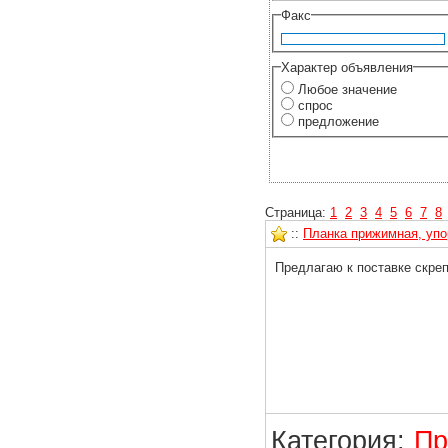
Факс
Характер объявления
Любое значение
спрос
предложение
Страница:
1
2
3
4
5
6
7
8
::
Планка прижимная, упо
Предлагаю к поставке скреп
Категория:
Пр