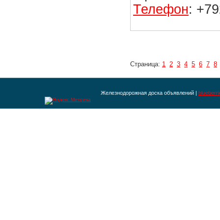
Телефон
: +7
Страница:
1
2
3
4
5
6
7
8
Железнодорожная доска объявлений |
blueberr