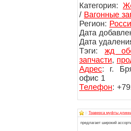
Категория:
Ж
/
Вагонные за
Регион:
Росси
Дата добавлен
Дата удаления
Тэги:
жд об
запчасти
,
про
Адрес
: г. Б
офис 1
Телефон
: +7
::
Траверса муфты длинна
предлагает широкий ассорти