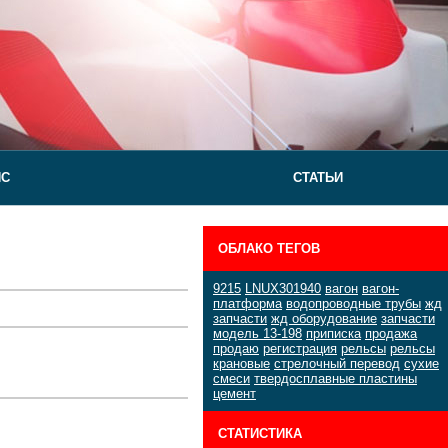
ЙС
СТАТЬИ
ОБЛАКО ТЕГОВ
9215
LNUX301940
вагон
вагон-
платформа
водопроводные трубы
жд
запчасти
жд оборудование
запчасти
модель 13-198
приписка
продажа
продаю
регистрация
рельсы
рельсы
крановые
стрелочный перевод
сухие
смеси
твердосплавные пластины
цемент
СТАТИСТИКА