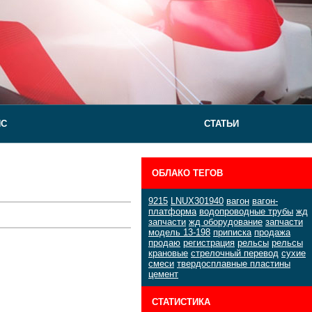
ЙС
СТАТЬИ
ОБЛАКО ТЕГОВ
9215
LNUX301940
вагон
вагон-
платформа
водопроводные трубы
жд
запчасти
жд оборудование
запчасти
модель 13-198
приписка
продажа
продаю
регистрация
рельсы
рельсы
крановые
стрелочный перевод
сухие
смеси
твердосплавные пластины
цемент
СТАТИСТИКА