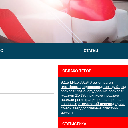
ЙС
СТАТЬИ
ОБЛАКО ТЕГОВ
9215
LNUX301940
вагон
вагон-
платформа
водопроводные трубы
жд
запчасти
жд оборудование
запчасти
модель 13-198
приписка
продажа
продаю
регистрация
рельсы
рельсы
крановые
стрелочный перевод
сухие
смеси
твердосплавные пластины
цемент
СТАТИСТИКА