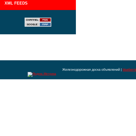
XML FEEDS
Железнодорожная доска объявлений |
blueberr