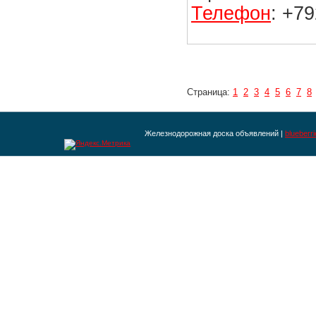
Телефон
: +7
Страница:
1
2
3
4
5
6
7
8
Железнодорожная доска объявлений |
blueberr