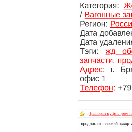
Категория:
Ж
/
Вагонные за
Регион:
Росси
Дата добавлен
Дата удаления
Тэги:
жд об
запчасти
,
про
Адрес
: г. Б
офис 1
Телефон
: +7
::
Траверса муфты длинна
предлагает широкий ассорти