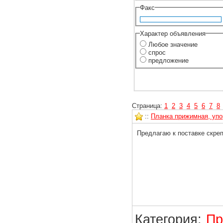
Факс
Характер объявления
Любое значение
спрос
предложение
Страница:
1
2
3
4
5
6
7
8
::
Планка прижимная, упо
Предлагаю к поставке скреп
Категория:
Пр