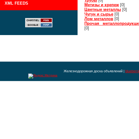
Трубы
[0]
XML FEEDS
Метизы и крепеж
[0]
Цветные металлы
[0]
Чугун и сырье
[0]
Лом металлов
[0]
Прочая металлопродукци
[0]
Железнодорожная доска объявлений |
blueberr