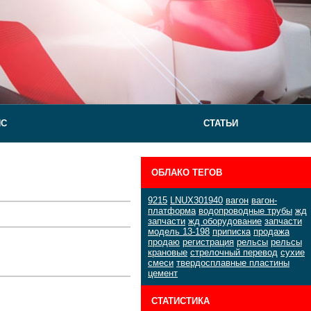
ЙС
СТАТЬИ
ОБЛАКО ТЕГОВ
9215
LNUX301940
вагон
вагон-
платформа
водопроводные трубы
жд
запчасти
жд оборудование
запчасти
модель 13-198
приписка
продажа
продаю
регистрация
рельсы
рельсы
крановые
стрелочный перевод
сухие
смеси
твердосплавные пластины
цемент
СТАТИСТИКА