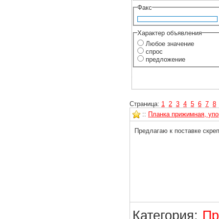
Факс
Характер объявления
Любое значение
спрос
предложение
Страница:
1
2
3
4
5
6
7
8
::
Планка прижимная, упо
Предлагаю к поставке скреп
Категория:
Пр