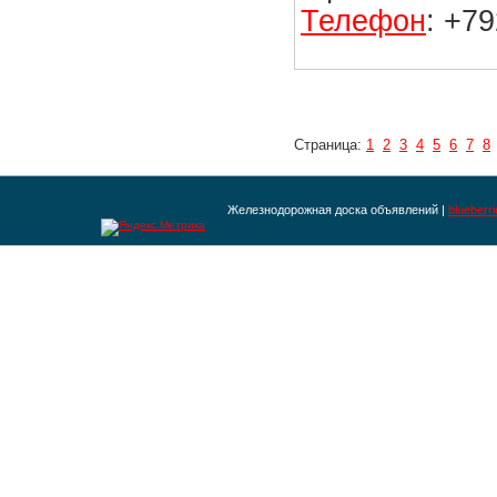
Телефон
: +7
Страница:
1
2
3
4
5
6
7
8
Железнодорожная доска объявлений |
blueberr