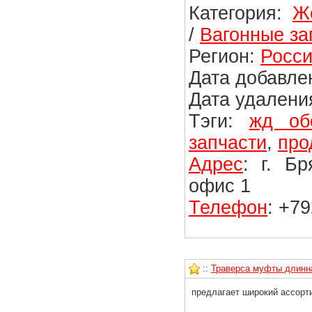
Категория:
Ж
/
Вагонные за
Регион:
Росси
Дата добавлен
Дата удаления
Тэги:
жд об
запчасти
,
про
Адрес
: г. Б
офис 1
Телефон
: +7
::
Траверса муфты длинна
предлагает широкий ассорти