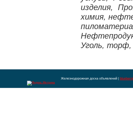
изделия, Пр
химия, нефт
пиломатери
Нефтепроду
Уголь, торф,
Железнодорожная доска объявлений |
blueberr