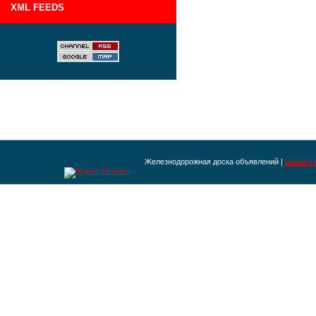
XML FEEDS
Железнодорожная доска объявлений |
blueberr