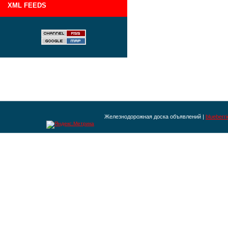
XML FEEDS
Железнодорожная доска объявлений |
blueberr